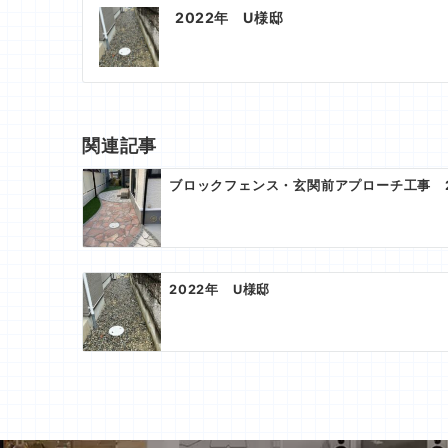
投
2022年 U様邸
稿
ナ
ビ
ゲ
関連記事
ー
ブロックフェンス・玄関前アプローチ工事 2
シ
ョ
ン
2022年 U様邸