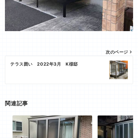
投
次のページ
稿
テラス囲い 2022年3月 K様邸
ナ
ビ
ゲ
ー
関連記事
シ
ョ
ン